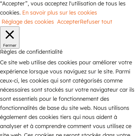
“Accepter”, vous acceptez l'utilisation de tous les
Toujours fabriqués avec des matériaux de
cookies.
En savoir plus sur les cookies
qualité et des finitions minutieuses,
Réglage des cookies
Accepter
Refuser tout
conçus pour résister à une utilisation
régulière et intensive, les sièges dans
toutes leurs diversités sont les
Fermer
Règles de confidentialité
compagnons indispensables de toutes
Ce site web utilise des cookies pour améliorer votre
habitations.
expérience lorsque vous naviguez sur le site. Parmi
Pour découvrir comment ces pièces
ceux-ci, les cookies qui sont catégorisés comme
emblématiques s’inscrivent dans une
nécessaires sont stockés sur votre navigateur car ils
continuité stylistique et culturelle, ne
sont essentiels pour le fonctionnement des
manquez pas notre article sur
l’héritage
fonctionnalités de base du site web. Nous utilisons
du design vintage et son influence sur nos
également des cookies tiers qui nous aident à
intérieurs contemporains
.
analyser et à comprendre comment vous utilisez ce
site web. Ces cookies ne seront stockés dans votre