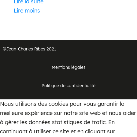
C’est souvent dans les sièges de toutes
Lire la suite
sortes que les plus grands designers ont
Lire moins
laissé libre court à leur imagination sans
limite, tout en maîtrisant parfaitement les
techniques de fabrication pour les rendre
confortables, élégants et résistants.
©Jean-Charles Ribes 2021
On vous propose un vaste choix de type
Mentions légales
d’assises tels que les
tabourets et bancs
,
ou
les canapé et salons
, les
chaises
, les
Politique de confidentialité
fauteuils et bergères
…
Nous utilisons des cookies pour vous garantir la
Ils peuvent être conçus dans toutes
meilleure expérience sur notre site web et nous aider
sortes de matériaux, bois tissu, métal,
à gérer les données statistiques de trafic. En
verre, pierre, résine, plastique, fourrure et
continuant à utiliser ce site et en cliquant sur
bien d’autres encore.