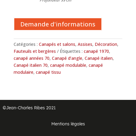
Profondeur 99 cm
Demande d'informations
Catégories :
Canapés et salons
,
Assises
,
Décoration
,
Fauteuils et bergères
Étiquettes :
canapé 1970
,
canapé années 70
,
Canapé d’angle
,
Canapé italien
,
Canapé italien 70
,
canapé modulable
,
canapé
modulaire
,
canapé tissu
©Jean-Charles Ribes 2021
Mentions légales