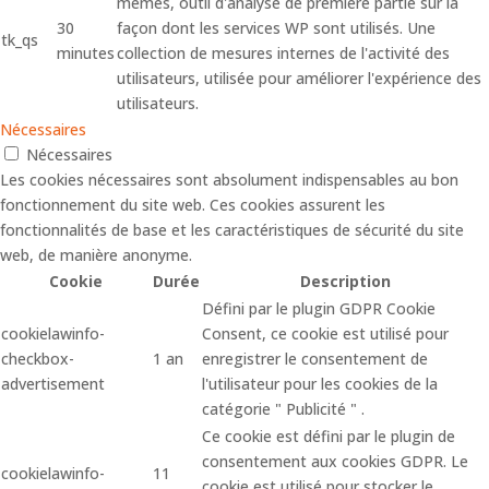
mêmes, outil d'analyse de première partie sur la
30
façon dont les services WP sont utilisés. Une
tk_qs
minutes
collection de mesures internes de l'activité des
utilisateurs, utilisée pour améliorer l'expérience des
utilisateurs.
Nécessaires
Nécessaires
Les cookies nécessaires sont absolument indispensables au bon
fonctionnement du site web. Ces cookies assurent les
fonctionnalités de base et les caractéristiques de sécurité du site
web, de manière anonyme.
Cookie
Durée
Description
Défini par le plugin GDPR Cookie
cookielawinfo-
Consent, ce cookie est utilisé pour
checkbox-
1 an
enregistrer le consentement de
advertisement
l'utilisateur pour les cookies de la
catégorie " Publicité " .
Ce cookie est défini par le plugin de
consentement aux cookies GDPR. Le
cookielawinfo-
11
cookie est utilisé pour stocker le