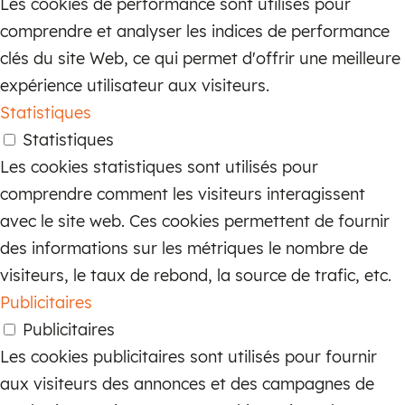
Les cookies de performance sont utilisés pour
est tout simplement inégalé par les
comprendre et analyser les indices de performance
reproductions modernes. Chaque pièce
clés du site Web, ce qui permet d'offrir une meilleure
est méticuleusement restaurée à sa
expérience utilisateur aux visiteurs.
splendeur d’origine, vous assurant ainsi
Statistiques
de pouvoir profiter de la beauté et de la
Statistiques
fonctionnalité de ces trésors intemporels
Les cookies statistiques sont utilisés pour
pendant des années.
comprendre comment les visiteurs interagissent
Achetez en toute confiance
avec le site web. Ces cookies permettent de fournir
Nous nous engageons à offrir à nos
des informations sur les métriques le nombre de
clients une expérience d’achat
visiteurs, le taux de rebond, la source de trafic, etc.
exceptionnelle. La sélection et l’achat de
Publicitaires
vos lampes anciennes en toute confiance.
Publicitaires
Nous proposons également une variété
Les cookies publicitaires sont utilisés pour fournir
d’options d’expédition pour garantir que
aux visiteurs des annonces et des campagnes de