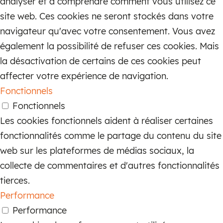
analyser et à comprendre comment vous utilisez ce
site web. Ces cookies ne seront stockés dans votre
Parcourez notre vaste collection
navigateur qu'avec votre consentement. Vous avez
Explorez notre vaste collection de lampes
également la possibilité de refuser ces cookies. Mais
anciennes, soigneusement classées par
la désactivation de certains de ces cookies peut
style, période et matériau. Du laiton et du
affecter votre expérience de navigation.
bronze à la porcelaine et au cristal, notre
Fonctionnels
gamme diversifiée vous garantit de
Fonctionnels
trouver la lampe ancienne parfaite pour
Les cookies fonctionnels aident à réaliser certaines
compléter votre style et votre décor
fonctionnalités comme le partage du contenu du site
uniques.
web sur les plateformes de médias sociaux, la
Vivez la différence de l’éclairage
collecte de commentaires et d'autres fonctionnalités
ancien
tierces.
Performance
Les lampes anciennes offrent un niveau
Performance
inégalé de qualité et de savoir-faire qui