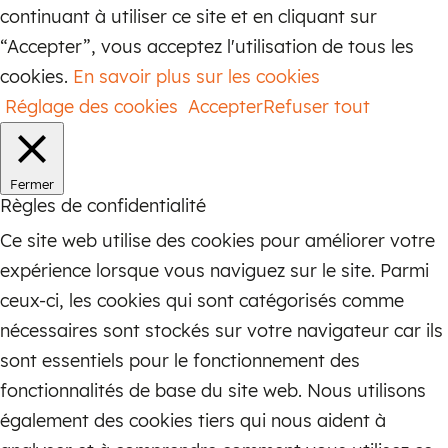
votre décor.
continuant à utiliser ce site et en cliquant sur
Embellissez votre maison avec un
“Accepter”, vous acceptez l'utilisation de tous les
éclairage patrimonial
cookies.
En savoir plus sur les cookies
Réglage des cookies
Accepter
Refuser tout
Plus que de simples luminaires
fonctionnels, les lampes anciennes sont
des pièces d’héritage qui racontent des
Fermer
histoires de savoir-faire et de beauté
Règles de confidentialité
intemporelle. Chaque pièce est un
Ce site web utilise des cookies pour améliorer votre
témoignage du talent d’une époque
expérience lorsque vous naviguez sur le site. Parmi
révolue, et chaque scintillement de
ceux-ci, les cookies qui sont catégorisés comme
lumière porte la chaleur de l’histoire.
nécessaires sont stockés sur votre navigateur car ils
Investissez dans l’élégance intemporelle
sont essentiels pour le fonctionnement des
des lampes anciennes et transformez
fonctionnalités de base du site web. Nous utilisons
votre maison en un havre de goût raffiné
également des cookies tiers qui nous aident à
et de sophistication.