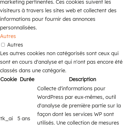
vos précieux achats arrivent sains et
marketing pertinentes. Ces cookies suivent les
saufs et rapidement.
visiteurs à travers les sites web et collectent des
informations pour fournir des annonces
Illuminez votre maison avec
personnalisées.
l’élégance intemporelle des
Autres
lampes anciennes
Autres
Visitez notre boutique en ligne dès
Les autres cookies non catégorisés sont ceux qui
aujourd’hui et découvrez le charme
sont en cours d'analyse et qui n'ont pas encore été
enchanteur des lampes anciennes. Laissez
classés dans une catégorie.
la douce lumière de l’histoire illuminer vos
Cookie
Durée
Description
espaces de vie et ajouter une touche de
Collecte d'informations pour
sophistication raffinée à votre décor.
WordPress par eux-mêmes, outil
d'analyse de première partie sur la
façon dont les services WP sont
tk_ai
5 ans
utilisés. Une collection de mesures