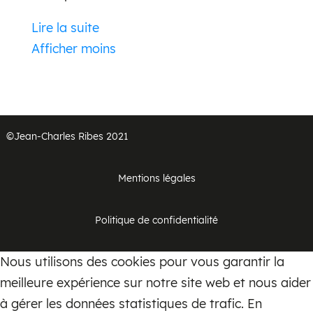
Lire la suite
Dévoilez le charme enchanteur
Afficher moins
des lampes anciennes
Notre sélection minutieusement élaborée
présente une gamme variée de styles,
allant des lustres imposants qui ne
©Jean-Charles Ribes 2021
passent pas inaperçus aux lampes de
chevet intimes qui ajoutent une touche
Mentions légales
d’ambiance chaleureuse. Que vous
recherchiez le glamour Art déco des
Politique de confidentialité
années folles, le charme victorien d’une
époque révolue ou le chic industriel du
Nous utilisons des cookies pour vous garantir la
moderne du milieu du siècle, nos lampes
meilleure expérience sur notre site web et nous aider
anciennes compléteront parfaitement
à gérer les données statistiques de trafic. En