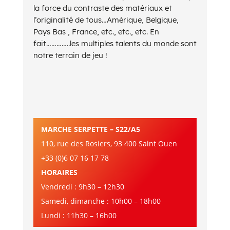
la force du contraste des matériaux et
l’originalité de tous…Amérique, Belgique,
Pays Bas , France, etc., etc., etc. En
fait…………..les multiples talents du monde sont
notre terrain de jeu !
MARCHE SERPETTE – S22/A5
110, rue des Rosiers, 93 400 Saint Ouen
+33 (0)6 07 16 17 78
HORAIRES
Vendredi : 9h30 – 12h30
Samedi, dimanche : 10h00 – 18h00
Lundi : 11h30 – 16h00