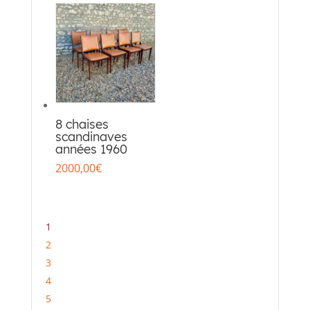
8 chaises
scandinaves
années 1960
2000,00
€
1
2
3
4
5