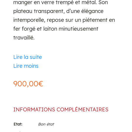
manger en verre trempé et métal. Son
plateau transparent, d’une élégance
intemporelle, repose sur un piétement en
fer forgé et laiton minutieusement
travaillé.
Lire la suite
Cette table de salle à manger incarne
Lire moins
l’élégance du design des années 1980, une
période marquante pour le mobilier avec
900,00
€
ses audacieux mélanges de matériaux. Le
mariage du verre trempé, symbole de
modernité et de légèreté.
INFORMATIONS COMPLÉMENTAIRES
Avec la robustesse et le travail artisanal
Etat:
Bon état
du fer forgé et du laiton, en fait une pièce