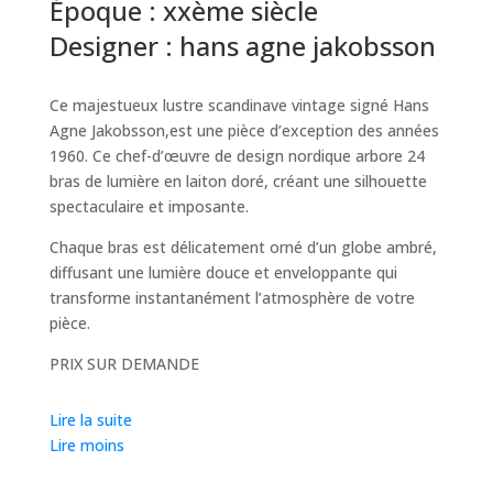
Époque :
xxème siècle
Designer :
hans agne jakobsson
Ce majestueux lustre scandinave vintage signé Hans
Agne Jakobsson,est une pièce d’exception des années
1960. Ce chef-d’œuvre de design nordique arbore 24
bras de lumière en laiton doré, créant une silhouette
spectaculaire et imposante.
Chaque bras est délicatement orné d’un globe ambré,
diffusant une lumière douce et enveloppante qui
transforme instantanément l’atmosphère de votre
pièce.
PRIX SUR DEMANDE
Lire la suite
La finition en laiton doré apporte une touche de luxe
Lire moins
intemporel, tandis que la conception géométrique